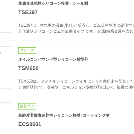
非腐食速乾性シリコーン接着・シール材
TSE397
TSE397は、空気中の湿気(水分)と反応し、ゴム状弾性体に硬化
分形液状シリコーンゴムで流動タイプ です。金属(銅系金属を含む
グリース
オイルコンパウンド型シリコーン離型剤
TSM650
TSM650は、ジメチルシリコーンオイルにシリカ微粉末を配合し
ン 離型剤です。溶液型、エマルジョン型離型剤に比べ、被膜の保
液状ゴム
高純度非腐食速乾性シリコーン接着･コーティング材
ECS0601