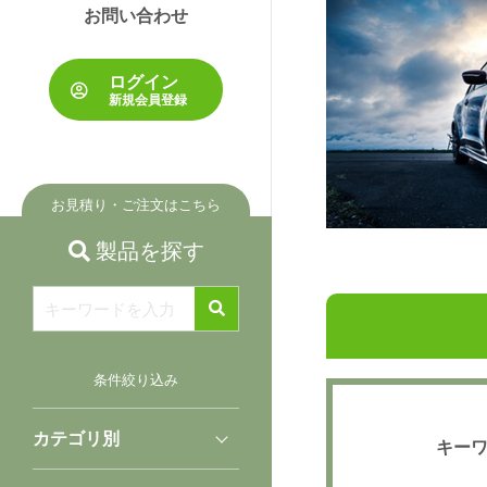
お問い合わせ
ら
探
す
ログイン
新規会員登録
業
種
か
お見積り・ご注文はこちら
ら
探
製品を探す
す
製
品
条件絞り込み
選
択
ガ
カテゴリ別
キー
イ