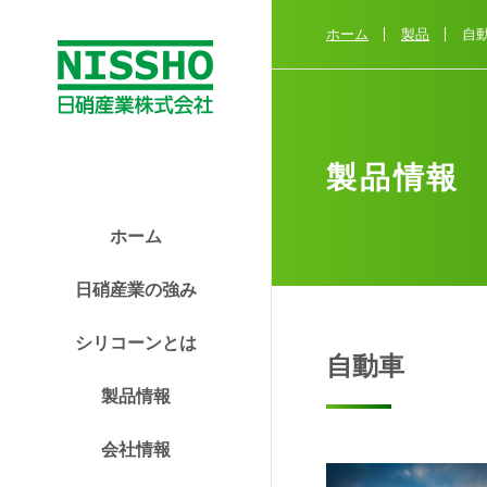
テ
ゴ
ホーム
製品
自
リ
か
ら
探
す
製品情報
性
ホーム
状
か
日硝産業の強み
ら
探
シリコーンとは
自動車
す
製品情報
用
会社情報
途
か