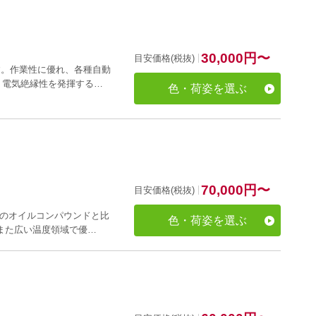
30,000
円
〜
目安価格(税抜)
です。作業性に優れ、各種自動
、電気絶縁性を発揮する…
色・荷姿を選ぶ
70,000
円
〜
目安価格(税抜)
来のオイルコンパウンドと比
色・荷姿を選ぶ
また広い温度領域で優…