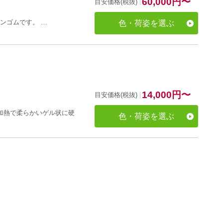
60,000
円
〜
目安価格(税抜)
ーンゴムです。 …
色・荷姿を選ぶ
14,000
円
〜
目安価格(税抜)
の加熱で柔らかいゲル状に硬
色・荷姿を選ぶ