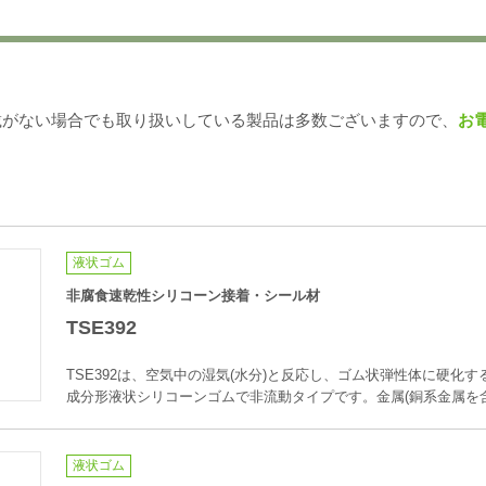
載がない場合でも取り扱いしている製品は多数ございますので、
お
液状ゴム
非腐食速乾性シリコーン接着・シール材
TSE392
TSE392は、空気中の湿気(水分)と反応し、ゴム状弾性体に硬化
成分形液状シリコーンゴムで非流動タイプです。金属(銅系金属を
液状ゴム