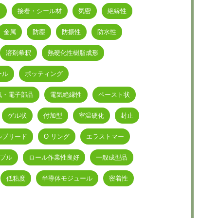
ク
接着・シール材
気密
絶縁性
金属
防塵
防振性
防水性
溶剤希釈
熱硬化性樹脂成形
ール
ポッティング
気・電子部品
電気絶縁性
ペースト状
ゲル状
付加型
室温硬化
封止
ルブリード
O-リング
エラストマー
ブル
ロール作業性良好
一般成型品
低粘度
半導体モジュール
密着性