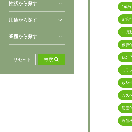
ド
性状から探す
1成分
縮合
用途から探す
非流
業種から探す
被膜
低分
リセット
検索
ミラ
放熱
ガス
硬度6
通信