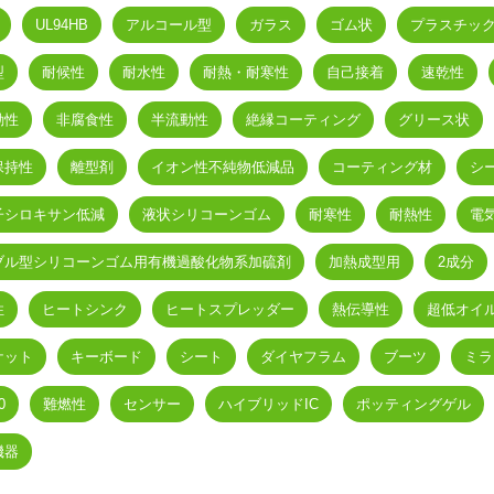
UL94HB
アルコール型
ガラス
ゴム状
プラスチッ
型
耐候性
耐水性
耐熱・耐寒性
自己接着
速乾性
動性
非腐食性
半流動性
絶縁コーティング
グリース状
保持性
離型剤
イオン性不純物低減品
コーティング材
シ
子シロキサン低減
液状シリコーンゴム
耐寒性
耐熱性
電
ブル型シリコーンゴム用有機過酸化物系加硫剤
加熱成型用
2成分
性
ヒートシンク
ヒートスプレッダー
熱伝導性
超低オイ
ケット
キーボード
シート
ダイヤフラム
ブーツ
ミラ
0
難燃性
センサー
ハイブリッドIC
ポッティングゲル
機器