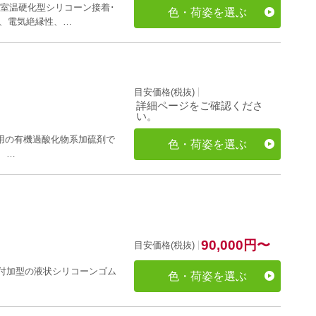
分室温硬化型シリコーン接着･
色・荷姿を選ぶ
性、電気絶縁性、…
目安価格(税抜)
詳細ページをご確認くださ
い。
ンゴム用の有機過酸化物系加硫剤で
色・荷姿を選ぶ
 …
90,000
円
〜
目安価格(税抜)
成分付加型の液状シリコーンゴム
色・荷姿を選ぶ