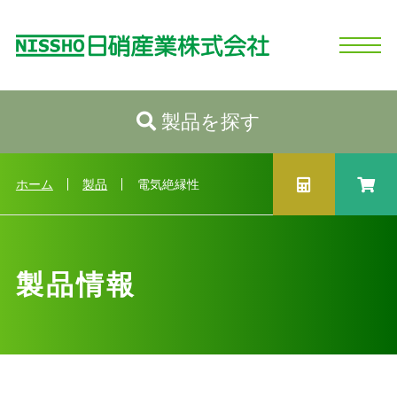
製品を探す
ホーム
日硝産業の強み
シリコーンとは
製品情報
会社情報
お問い合わせ
ログイン
新規会員登録
製品情報トップへ
カテゴリから探す
ホーム
製品
電気絶縁性
性状から探す
用途から探す
製品情報
業種から探す
製品選択ガイド