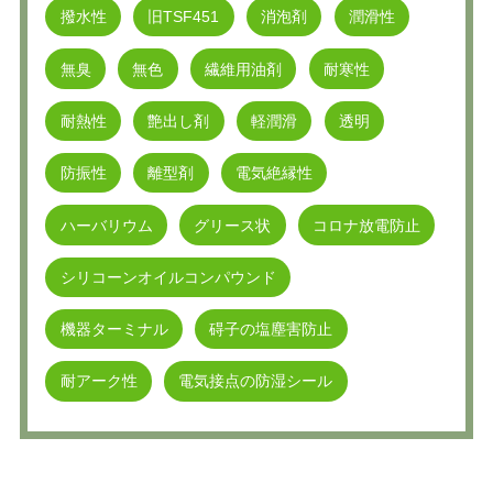
撥水性
旧TSF451
消泡剤
潤滑性
無臭
無色
繊維用油剤
耐寒性
耐熱性
艶出し剤
軽潤滑
透明
防振性
離型剤
電気絶縁性
ハーバリウム
グリース状
コロナ放電防止
シリコーンオイルコンパウンド
機器ターミナル
碍子の塩塵害防止
耐アーク性
電気接点の防湿シール