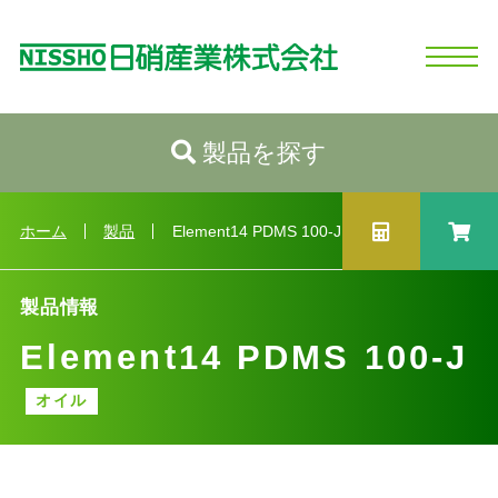
製品を探す
ホーム
日硝産業の強み
シリコーンとは
製品情報
会社情報
お問い合わせ
ログイン
新規会員登録
製品情報トップへ
カテゴリから探す
ホーム
製品
Element14 PDMS 100-J
性状から探す
用途から探す
製品情報
Element14 PDMS 100-J
業種から探す
製品選択ガイド
オイル