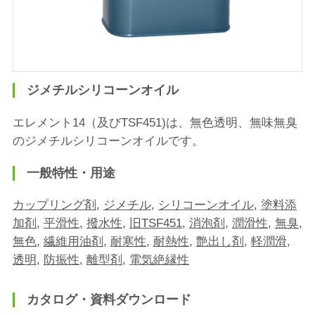
ジメチルシリコーンオイル
エレメント14（及びTSF451)は、無色透明、無味無臭
のジメチルシリコーンオイルです。
一般特性・用途
カップリング剤
,
ジメチル
,
シリコーンオイル
,
塗料添
加剤
,
平滑性
,
撥水性
,
旧TSF451
,
消泡剤
,
潤滑性
,
無臭
,
無色
,
繊維用油剤
,
耐寒性
,
耐熱性
,
艶出し剤
,
軽潤滑
,
透明
,
防振性
,
離型剤
,
電気絶縁性
カタログ・資料ダウンロード