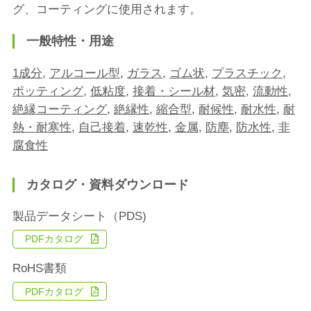
グ、コーティングに使用されます。
一般特性・用途
1成分
,
アルコール型
,
ガラス
,
ゴム状
,
プラスチック
,
ポッティング
,
低粘度
,
接着・シール材
,
気密
,
流動性
,
絶縁コーティング
,
絶縁性
,
縮合型
,
耐候性
,
耐水性
,
耐
熱・耐寒性
,
自己接着
,
速乾性
,
金属
,
防塵
,
防水性
,
非
腐食性
カタログ・資料ダウンロード
製品データシート（PDS)
PDFカタログ
RoHS書類
PDFカタログ