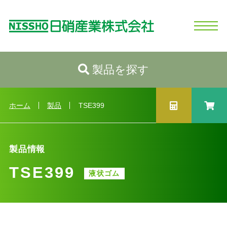
製品を探す
ホーム
日硝産業の強み
シリコーンとは
製品情報
会社情報
お問い合わせ
ログイン
新規会員登録
製品情報トップへ
カテゴリから探す
ホーム
製品
TSE399
性状から探す
用途から探す
製品情報
業種から探す
製品選択ガイド
TSE399
液状ゴム