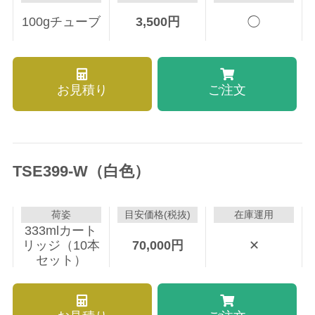
100gチューブ
3,500
円
◯
お見積り
ご注文
TSE399-W（白色）
荷姿
目安価格(税抜)
在庫運用
333mlカート
リッジ（10本
70,000
円
✕
セット）