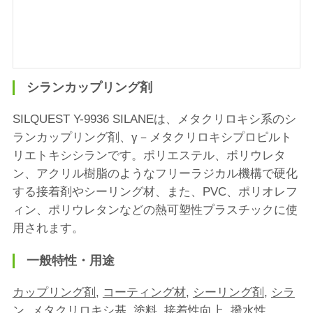
シランカップリング剤
SILQUEST Y-9936 SILANEは、メタクリロキシ系のシ
ランカップリング剤、γ－メタクリロキシプロピルト
リエトキシシランです。ポリエステル、ポリウレタ
ン、アクリル樹脂のようなフリーラジカル機構で硬化
する接着剤やシーリング材、また、PVC、ポリオレフ
ィン、ポリウレタンなどの熱可塑性プラスチックに使
用されます。
一般特性・用途
カップリング剤
,
コーティング材
,
シーリング剤
,
シラ
ン
,
メタクリロキシ基
,
塗料
,
接着性向上
,
撥水性