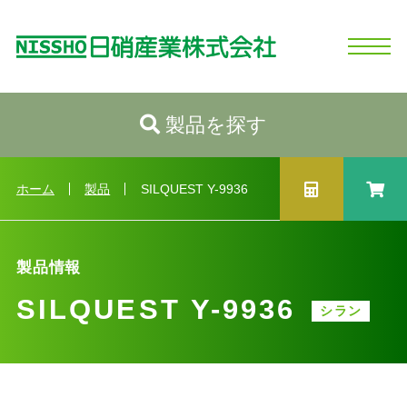
製品を探す
ホーム
日硝産業の強み
シリコーンとは
製品情報
会社情報
お問い合わせ
ログイン
新規会員登録
製品情報トップへ
カテゴリから探す
ホーム
製品
SILQUEST Y-9936
性状から探す
用途から探す
製品情報
業種から探す
製品選択ガイド
SILQUEST Y-9936
シラン