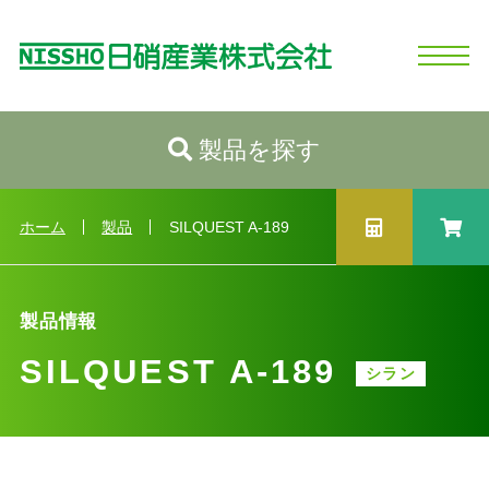
製品を探す
ホーム
日硝産業の強み
シリコーンとは
製品情報
会社情報
お問い合わせ
ログイン
新規会員登録
製品情報トップへ
カテゴリから探す
ホーム
製品
SILQUEST A-189
性状から探す
用途から探す
製品情報
業種から探す
製品選択ガイド
SILQUEST A-189
シラン