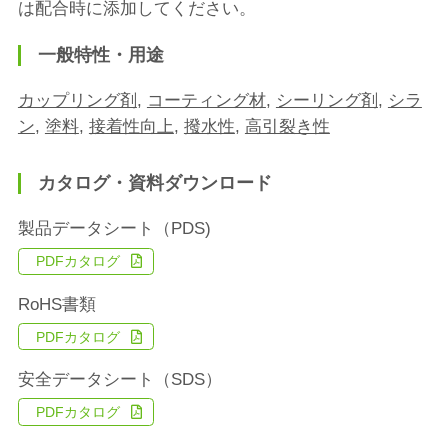
は配合時に添加してください。
一般特性・用途
カップリング剤
,
コーティング材
,
シーリング剤
,
シラ
ン
,
塗料
,
接着性向上
,
撥水性
,
高引裂き性
カタログ・資料ダウンロード
製品データシート（PDS)
PDFカタログ
RoHS書類
PDFカタログ
安全データシート（SDS）
PDFカタログ