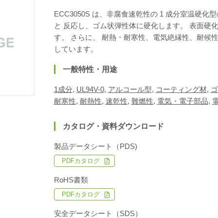
ECC3050S は、非腐食速乾性の 1 成分室温
と 反応し、ゴム状弾性体に硬化します。 表面硬
す。 さらに、 耐熱・耐寒性、電気絶縁性、耐候
しています。
一般特性・用途
1成分
,
UL94V-0
,
アルコール型
,
コーティング材
,
ゴ
耐寒性
,
耐熱性
,
速乾性
,
難燃性
,
電気・電子部品
,
カタログ・資料ダウンロード
製品データシート（PDS)
PDFカタログ
RoHS書類
PDFカタログ
安全データシート（SDS）