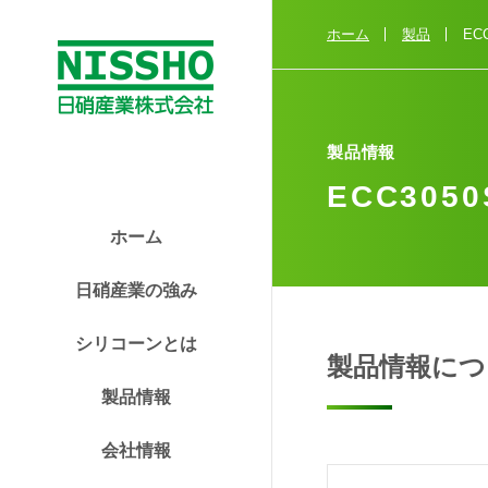
テ
ゴ
ホーム
製品
EC
リ
か
ら
探
製品情報
す
ECC305
性
ホーム
状
か
日硝産業の強み
ら
探
シリコーンとは
製品情報につ
す
製品情報
用
会社情報
途
か