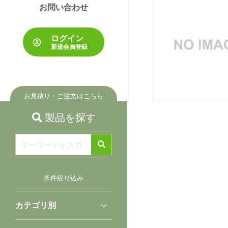
お問い合わせ
ら
探
す
ログイン
新規会員登録
業
種
か
お見積り・ご注文はこちら
ら
探
製品を探す
す
製
品
条件絞り込み
選
択
ガ
カテゴリ別
イ