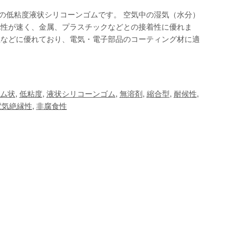
硬化型の低粘度液状シリコーンゴムです。 空気中の湿気（水分）
化性が速く、金属、プラスチックなどとの接着性に優れま
性などに優れており、電気・電子部品のコーティング材に適
ム状
,
低粘度
,
液状シリコーンゴム
,
無溶剤
,
縮合型
,
耐候性
,
電気絶縁性
,
非腐食性