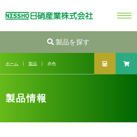
製品を探す
ホーム
日硝産業の強み
シリコーンとは
製品情報
会社情報
お問い合わせ
ログイン
新規会員登録
製品情報トップへ
カテゴリから探す
ホーム
製品
赤色
性状から探す
用途から探す
製品情報
業種から探す
製品選択ガイド