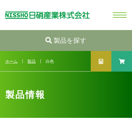
製品を探す
ホーム
日硝産業の強み
シリコーンとは
製品情報
会社情報
お問い合わせ
ログイン
新規会員登録
製品情報トップへ
カテゴリから探す
ホーム
製品
白色
性状から探す
用途から探す
製品情報
業種から探す
製品選択ガイド