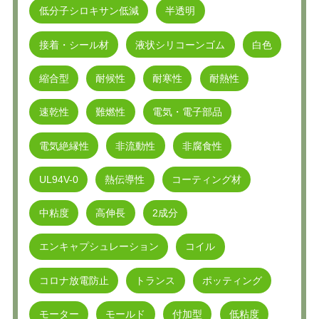
低分子シロキサン低減
半透明
接着・シール材
液状シリコーンゴム
白色
縮合型
耐候性
耐寒性
耐熱性
速乾性
難燃性
電気・電子部品
電気絶縁性
非流動性
非腐食性
UL94V-0
熱伝導性
コーティング材
中粘度
高伸長
2成分
エンキャプシュレーション
コイル
コロナ放電防止
トランス
ポッティング
モーター
モールド
付加型
低粘度