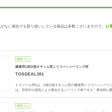
載がない場合でも取り扱いしている製品は多数ございますので、
お
液状ゴム
建築用1成分脱オキシム型シリコーンシーリング材
TOSSEAL381
トスシール381は、1成分脱オキシム型の建築用シリコーンシーリン
は、空気中の湿気により硬化するシーリング材ですが、硬化時に
液状ゴム