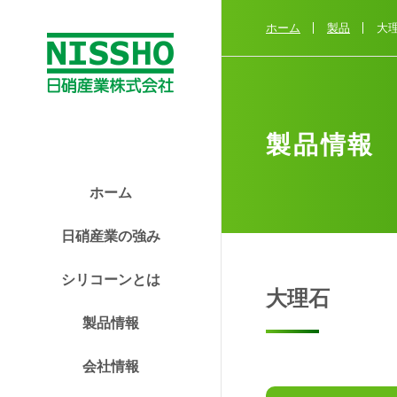
テ
ゴ
ホーム
製品
大
リ
か
ら
探
す
製品情報
性
ホーム
状
か
日硝産業の強み
ら
探
シリコーンとは
大理石
す
製品情報
用
会社情報
途
か