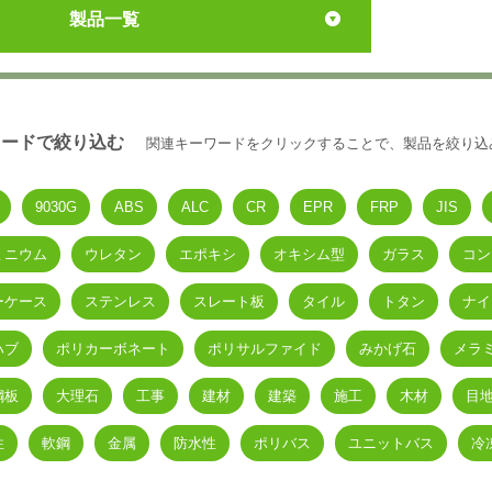
製品一覧
ワードで絞り込む
関連キーワードをクリックすることで、製品を絞り込
9030G
ABS
ALC
CR
EPR
FRP
JIS
ミニウム
ウレタン
エポキシ
オキシム型
ガラス
コン
ーケース
ステンレス
スレート板
タイル
トタン
ナイ
ハブ
ポリカーボネート
ポリサルファイド
みかげ石
メラ
鋼板
大理石
工事
建材
建築
施工
木材
目
性
軟鋼
金属
防水性
ポリバス
ユニットバス
冷