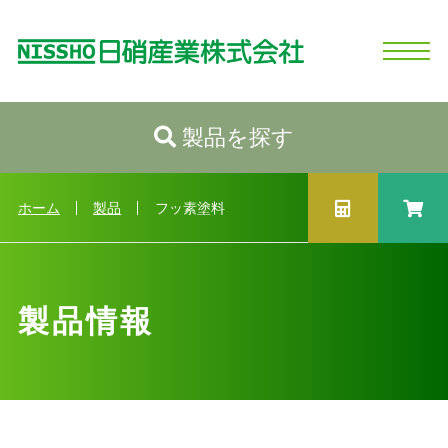
製品を探す
ホーム
日硝産業の強み
シリコーンとは
製品情報
会社情報
お問い合わせ
ログイン
新規会員登録
製品情報トップへ
カテゴリから探す
ホーム
製品
フッ素塗料
性状から探す
用途から探す
製品情報
業種から探す
製品選択ガイド