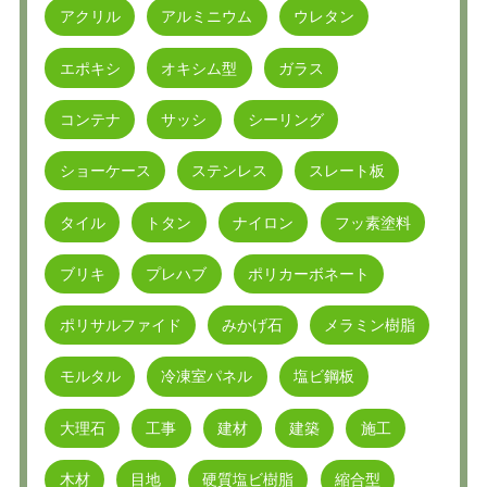
アクリル
アルミニウム
ウレタン
エポキシ
オキシム型
ガラス
コンテナ
サッシ
シーリング
ショーケース
ステンレス
スレート板
タイル
トタン
ナイロン
フッ素塗料
ブリキ
プレハブ
ポリカーボネート
ポリサルファイド
みかげ石
メラミン樹脂
モルタル
冷凍室パネル
塩ビ鋼板
大理石
工事
建材
建築
施工
木材
目地
硬質塩ビ樹脂
縮合型