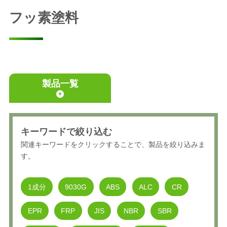
フッ素塗料
製品一覧
キーワードで絞り込む
関連キーワードをクリックすることで、製品を絞り込みま
す。
1成分
9030G
ABS
ALC
CR
EPR
FRP
JIS
NBR
SBR